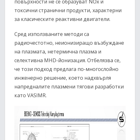
повърхности не се образуват NOx и
токсични странични продукти, характерни
за класическите реактивни двигатели.
Сред използваните методи са
радиочестотно, неионизиращо възбуждане
на плазмата, нетермична плазма и
селективна MHD-йонизация. Отбелязва се,
че този подход предлага по-многослойно
инженерно решение, което надхвърля
напредналите плазмени тягови разработки
като VASIMR.