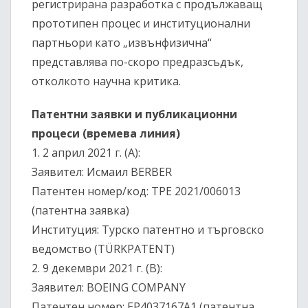
регистрирана разработка с продължаващ
прототипен процес и институционални
партньори като „извънфизична“
представлява по-скоро предразсъдък,
отколкото научна критика.
Патентни заявки и публикационни
процеси (времева линия)
1.⁠ ⁠2 април 2021 г. (A):
Заявител: Исмаил BERBER
Патентен номер/код: TPE 2021/006013
(патентна заявка)
Институция: Турско патентно и търговско
ведомство (TÜRKPATENT)
2.⁠ ⁠9 декември 2021 г. (B):
Заявител: BOEING COMPANY
Патентен номер: EP4037167A1 (патентна