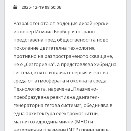
2025-12-19 08:50:06
Разработената от водещия дизайнерски
инженер Исмаил Бербер и по-рано
представена пред обществеността ново
поколение двигателна технология,
противно на разпространеното схващане,
не е „безгоривна“, а представлява хибридна
система, която извлича енергия и тяговa
среда от атмосферата и околната среда.
Технологията, наречена „Плазмено-
преобразувана реактивна двигател-
генераторна тяговa система“, обединява в
една архитектура електромагнитни,
магнитохидродинамични (MHD) и
нетермични плазмени (NTP) принципи в