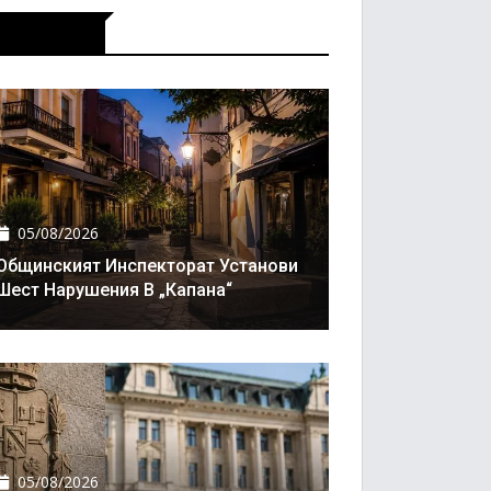
Актуално
05/08/2026
Общинският Инспекторат Установи
Шест Нарушения В „Капана“
05/08/2026