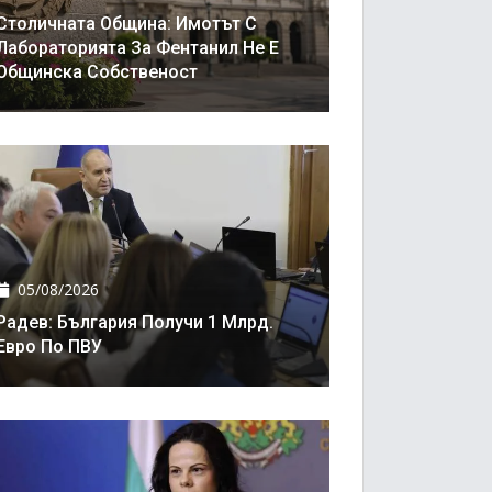
Столичната Община: Имотът С
Лабораторията За Фентанил Не Е
Общинска Собственост
05/08/2026
Радев: България Получи 1 Млрд.
Евро По ПВУ