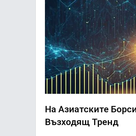
На Азиатските Борс
Възходящ Тренд