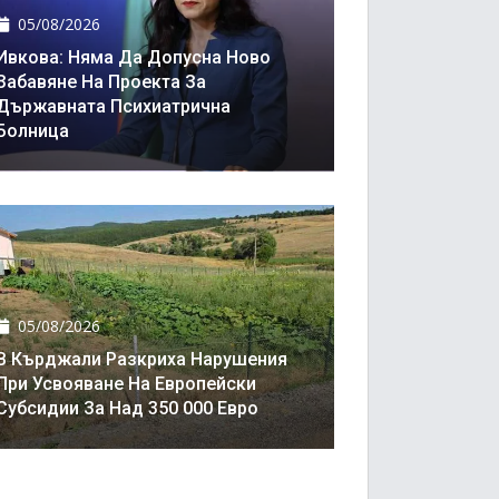
05/08/2026
Ивкова: Няма Да Допусна Ново
Забавяне На Проекта За
Държавната Психиатрична
Болница
05/08/2026
В Кърджали Разкриха Нарушения
При Усвояване На Европейски
Субсидии За Над 350 000 Евро