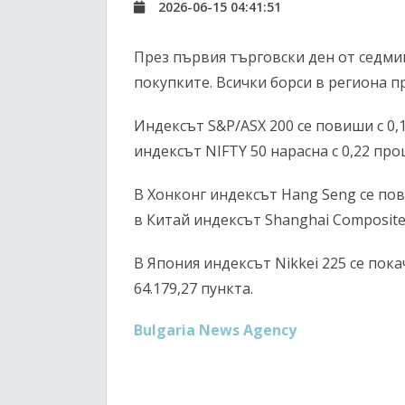
2026-06-15 04:41:51
През първия търговски ден от седми
покупките. Всички борси в региона 
Индексът S&P/ASX 200 се повиши с 0,1
индексът NIFTY 50 нарасна с 0,22 про
В Хонконг индексът Hang Seng се пов
в Китай индексът Shanghai Composite 
В Япония индексът Nikkei 225 се пока
64.179,27 пункта.
Bulgaria News Agency