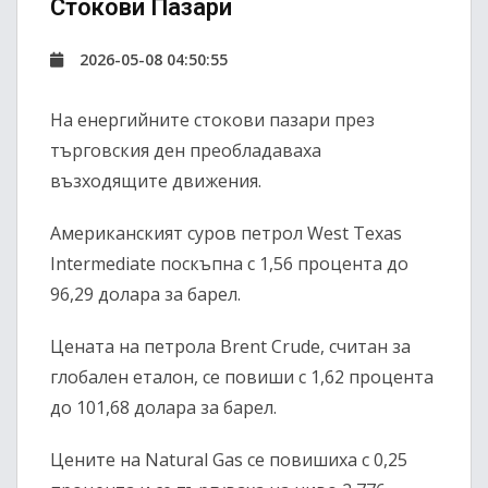
Стокови Пазари
2026-05-08 04:50:55
На енергийните стокови пазари през
търговския ден преобладаваха
възходящите движения.
Американският суров петрол
West Texas
Intermediate
поскъпна с 1,56 процента до
96,29 долара за барел.
Цената на петрола
Brent Crude
, считан за
глобален еталон, се повиши с 1,62 процента
до 101,68 долара за барел.
Цените на
Natural Gas
се повишиха с 0,25