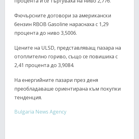
процента и се търгуваха на ниво 2,776.
Фючърсните договори за американски
бензин
RBOB Gasoline
нараснаха с 1,29
процента до ниво 3,5006.
Цените на
ULSD
, представляващ пазара на
отоплително гориво, също се повишиха с
2,41 процента до 3,9084.
На енергийните пазари през деня
преобладаваше ориентирана към покупки
тенденция.
Bulgaria News Agency