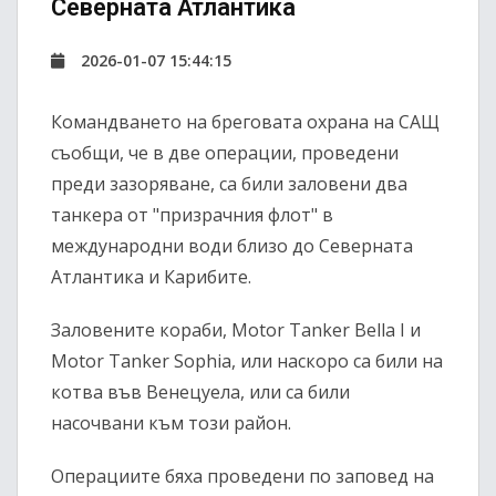
Северната Атлантика
2026-01-07 15:44:15
Командването на бреговата охрана на САЩ
съобщи, че в две операции, проведени
преди зазоряване, са били заловени два
танкера от "призрачния флот" в
международни води близо до Северната
Атлантика и Карибите.
Заловените кораби, Motor Tanker Bella I и
Motor Tanker Sophia, или наскоро са били на
котва във Венецуела, или са били
насочвани към този район.
Операциите бяха проведени по заповед на