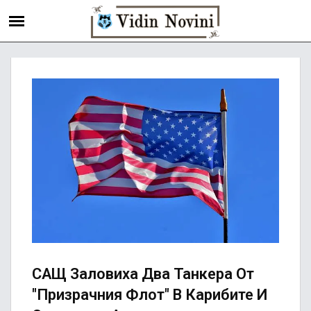
САЩ Заловиха Два Танкера От
"призрачния Флот" В Карибите И