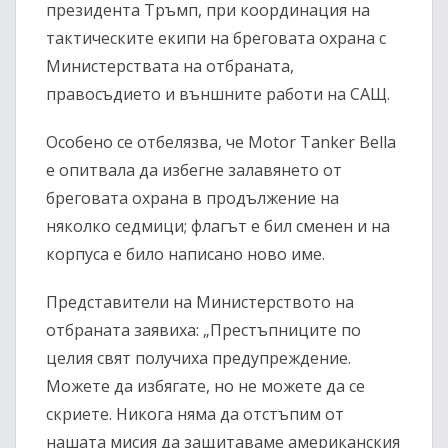
президента Тръмп, при координация на
тактическите екипи на бреговата охрана с
Министерствата на отбраната,
правосъдието и външните работи на САЩ.
Особено се отбелязва, че Motor Tanker Bella
е опитвала да избегне залавянето от
бреговата охрана в продължение на
няколко седмици; флагът е бил сменен и на
корпуса е било написано ново име.
Представители на Министерството на
отбраната заявиха: „Престъпниците по
целия свят получиха предупреждение.
Можете да избягате, но не можете да се
скриете. Никога няма да отстъпим от
нашата мисия да защитаваме американския