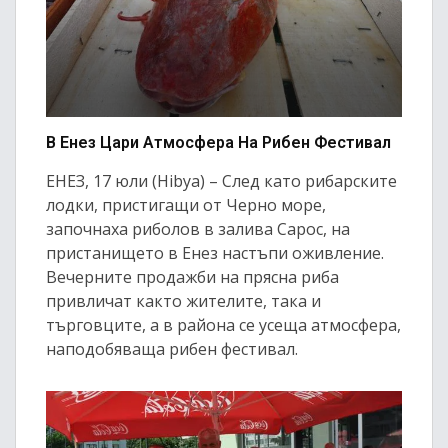
В Енез Цари Атмосфера На Рибен Фестивал
ЕНЕЗ, 17 юли (Hibya) – След като рибарските
лодки, пристигащи от Черно море,
започнаха риболов в залива Сарос, на
пристанището в Енез настъпи оживление.
Вечерните продажби на прясна риба
привличат както жителите, така и
търговците, а в района се усеща атмосфера,
наподобяваща рибен фестивал.