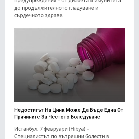
предупреждения – от диабета и имунитета
до продължителното гладуване и
сърдечното здраве.
Недостигът На Цинк Може Да Бъде Една От
Причините За Честото Боледуване
Истанбул, 7 февруари (Hibya) –
Специалистът по вътрешни болести в