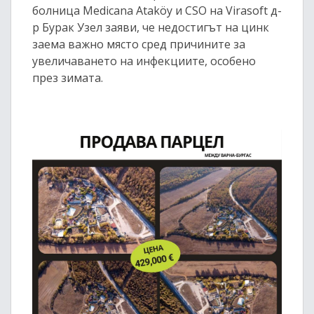
болница Medicana Ataköy и CSO на Virasoft д-
р Бурак Узел заяви, че недостигът на цинк
заема важно място сред причините за
увеличаването на инфекциите, особено
през зимата.