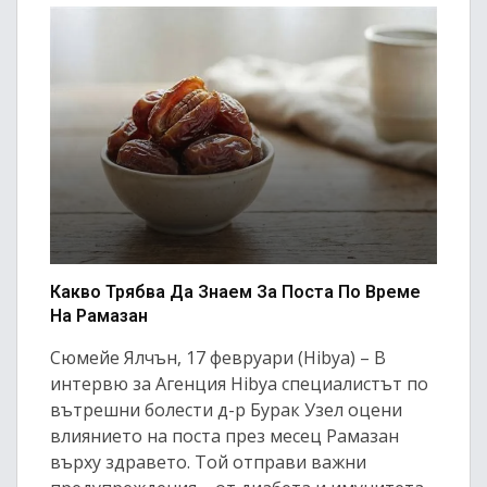
Какво Трябва Да Знаем За Поста По Време
На Рамазан
Сюмейе Ялчън, 17 февруари (Hibya) – В
интервю за Агенция Hibya специалистът по
вътрешни болести д-р Бурак Узел оцени
влиянието на поста през месец Рамазан
върху здравето. Той отправи важни