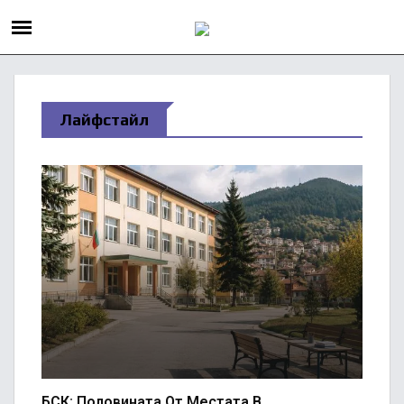
Лайфстайл
БСК: Половината От Местата В