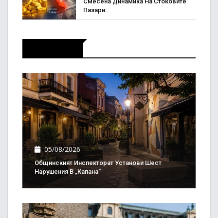
Смесена Динамика На Стоковите
Пазари..
Актуално
05/08/2026
Общинският Инспекторат Установи Шест
Нарушения В „Капана“