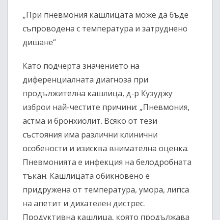
„При пневмония кашлицата може да бъде
съпроводена с температура и затруднено
дишане“
Като подчерта значението на
диференциалната диагноза при
продължителна кашлица, д-р Кузуджу
изброи най-честите причини: „Пневмония,
астма и бронхиолит. Всяко от тези
състояния има различни клинични
особености и изисква внимателна оценка.
Пневмонията е инфекция на белодробната
тъкан. Кашлицата обикновено е
придружена от температура, умора, липса
на апетит и дихателен дистрес.
Продуктивна кашлица, която продължава