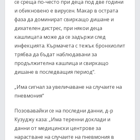
се среща по-често при деца под две години
и обикновено е вирусен. Макар в острата
фаза да доминират свиркащо дишане и
дихателен дистрес, при някои деца
кашлицата може да се задържи след
инфекцията. Кърмачета с тежък бронхиолит
трябва да бъдат наблюдавани за
продължителна кашлица и свиркащо
дишане в последващия период“.
„Има сигнал за увеличаване на случаите на
пневмония“
Позовавайки се на последни данни, д-р
Кузуджу каза: „Има теренни доклади и
данни от медицински центрове за
нарастване на случаите на пневмония в