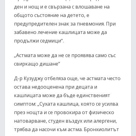
ден и нощ и е свързана с влошаване на
общото състояние на детето, е
предупредителен знак за пневмония. При
забавено лечение кашлицата може да
продължи седмици“.
„Астмата може да не се проявява само със
свиркащо дишане“
Д-р Кузуджу отбеляза още, че астмата често
остава недооценена при децата и
кашлицата може да бъде единственият
симптом: „Сухата кашлица, която се усилва
през нощта и се провокира от физическо
натоварване, студен въздух или алергени,
трябва да насочи към астма. Бронхиолитът