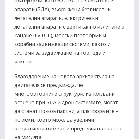
платформи, като безпилотни летателни
апарати (БЛА), въоръжени безпилотни
летателни апарати, електрически
летателни апарати с вертикално излитане и
кацане (EVTOL), морски платформи и
корабни задвижващи системи, както и
системи за задвижване на торпеда и
ракети.
Благодарение на новата архитектура на
двигателя се предвижда, че
многомоторните структури, използвани
особено при БЛА и дрон системите, могат
да станат по-компактни, а платформите –
по-леки, което може да увеличи
оперативния обхват и продължителността
на мисията.